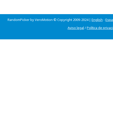
RandomPicker by VeroMotion © Copyright 2009-2024 |
English
-
Espa
Aviso legal
/
Política de privac