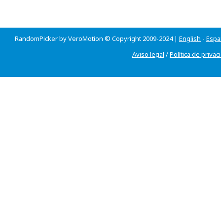
RandomPicker by VeroMotion © Copyright 2009-2024 |
English
-
Espa
Aviso legal
/
Política de privac