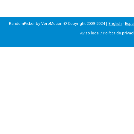
RandomPicker by VeroMotion © Copyright 2009-2024 |
English
-
Espa
Aviso legal
/
Política de privac