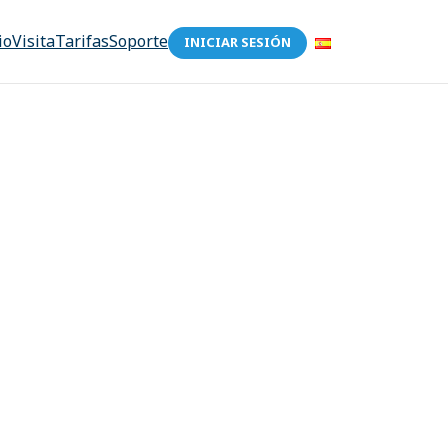
io
Visita
Tarifas
Soporte
INICIAR SESIÓN