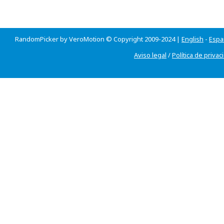
RandomPicker by VeroMotion © Copyright 2009-2024 |
English
-
Espa
Aviso legal
/
Política de privac