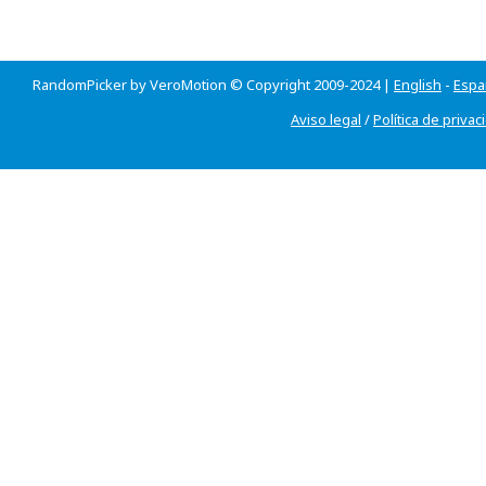
RandomPicker by VeroMotion © Copyright 2009-2024 |
English
-
Espa
Aviso legal
/
Política de privac