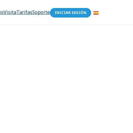
io
Visita
Tarifas
Soporte
INICIAR SESIÓN