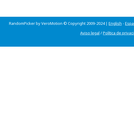
RandomPicker by VeroMotion © Copyright 2009-2024 |
English
-
Espa
Aviso legal
/
Política de privac