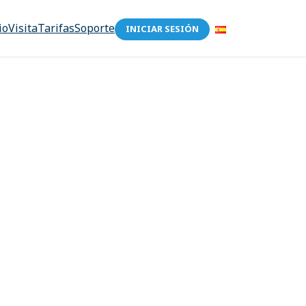
io
Visita
Tarifas
Soporte
INICIAR SESIÓN