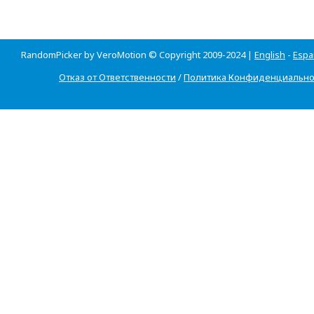
RandomPicker by VeroMotion © Copyright 2009-2024 |
English
-
Espa
Отказ от Ответственности
/
Политика Конфиденциально