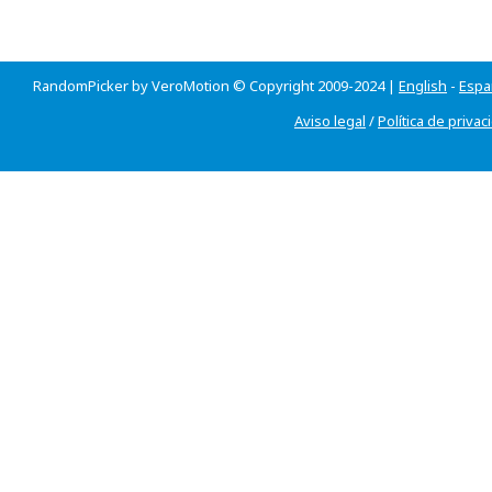
RandomPicker by VeroMotion © Copyright 2009-2024 |
English
-
Espa
Aviso legal
/
Política de privac