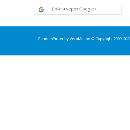
Войти через Google+
RandomPicker by VeroMotion © Copyright 2009-202