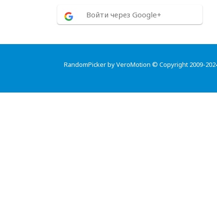
Войти через Google+
RandomPicker by VeroMotion © Copyright 2009-202