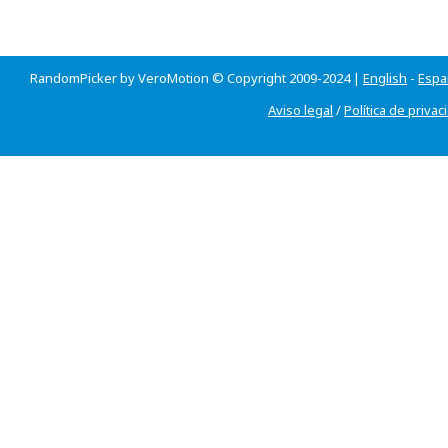
RandomPicker by VeroMotion © Copyright 2009-2024 |
English
-
Espa
Aviso legal
/
Política de privac