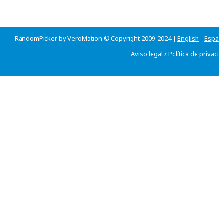
RandomPicker by VeroMotion © Copyright 2009-2024 |
English
-
Espa
Aviso legal
/
Política de privac