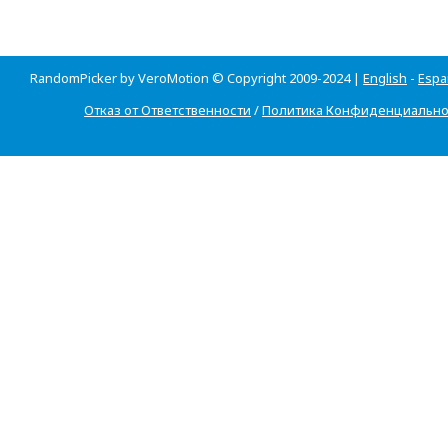
RandomPicker by VeroMotion © Copyright 2009-2024 |
English
-
Espa
Отказ от Ответственности
/
Политика Конфиденциально