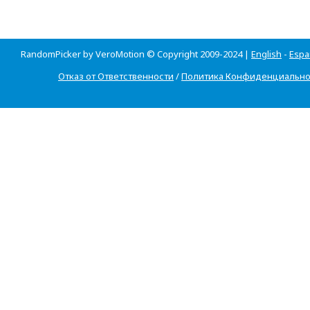
RandomPicker by VeroMotion © Copyright 2009-2024 |
English
-
Espa
Отказ от Ответственности
/
Политика Конфиденциально