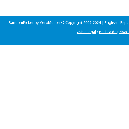
RandomPicker by VeroMotion © Copyright 2009-2024 |
English
-
Espa
Aviso legal
/
Política de privac