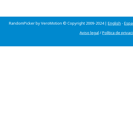
RandomPicker by VeroMotion © Copyright 2009-2024 |
English
-
Espa
Aviso legal
/
Política de privac