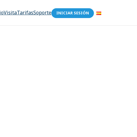
io
Visita
Tarifas
Soporte
INICIAR SESIÓN