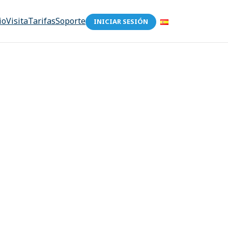
io
Visita
Tarifas
Soporte
INICIAR SESIÓN