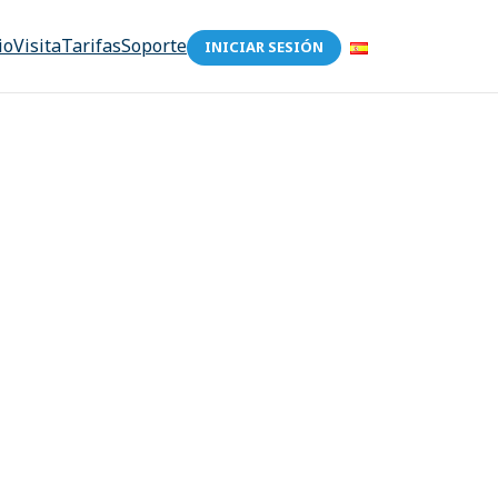
io
Visita
Tarifas
Soporte
INICIAR SESIÓN