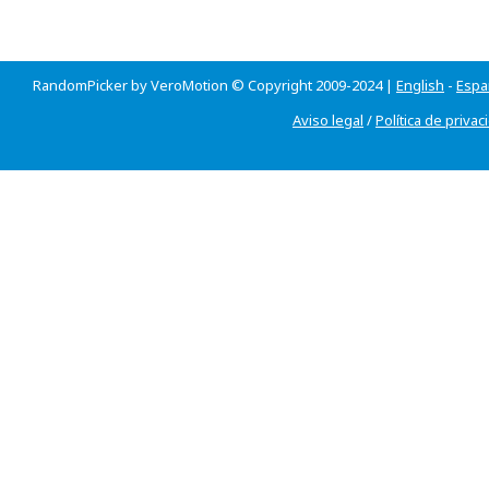
RandomPicker by VeroMotion © Copyright 2009-2024 |
English
-
Espa
Aviso legal
/
Política de privac