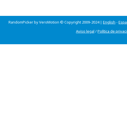
RandomPicker by VeroMotion © Copyright 2009-2024 |
English
-
Espa
Aviso legal
/
Política de privac