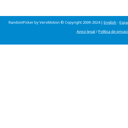
RandomPicker by VeroMotion © Copyright 2009-2024 |
English
-
Espa
Aviso legal
/
Política de privac