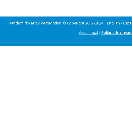
RandomPicker by VeroMotion © Copyright 2009-2024 |
English
-
Espa
Aviso legal
/
Política de privac