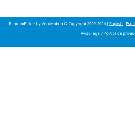
RandomPicker by VeroMotion © Copyright 2009-2024 |
English
-
Espa
Aviso legal
/
Política de privac