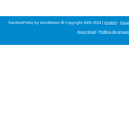
RandomPicker by VeroMotion © Copyright 2009-2024 |
English
-
Espa
Aviso legal
/
Política de privac