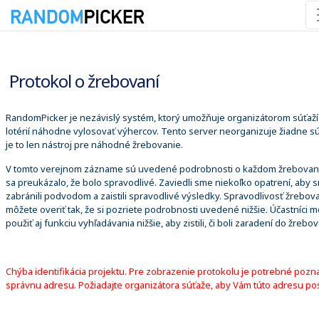
9. 8. 2026 11:05:56
Protokol o žrebovaní
RandomPicker je nezávislý systém, ktorý umožňuje organizátorom súťaží
lotérií náhodne vylosovať výhercov. Tento server neorganizuje žiadne sú
je to len nástroj pre náhodné žrebovanie.
V tomto verejnom zázname sú uvedené podrobnosti o každom žrebovaní
sa preukázalo, že bolo spravodlivé. Zaviedli sme niekoľko opatrení, aby 
zabránili podvodom a zaistili spravodlivé výsledky. Spravodlivosť žrebova
môžete overiť tak, že si pozriete podrobnosti uvedené nižšie. Účastníci 
použiť aj funkciu vyhľadávania nižšie, aby zistili, či boli zaradení do žrebov
Chýba identifikácia projektu. Pre zobrazenie protokolu je potrebné pozn
správnu adresu. Požiadajte organizátora súťaže, aby Vám túto adresu pos