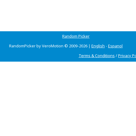
Random Picker
RandomPicker by VeroMotion © 2009-2026 |
English
-
Espanol
Terms & Conditions
/
Privacy Po