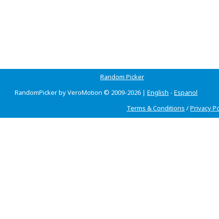
Random Picker
RandomPicker by VeroMotion © 2009-2026 |
English
-
Espanol
Terms & Conditions
/
Privacy Po