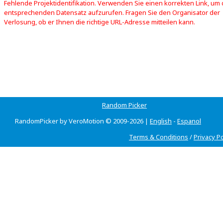
Fehlende Projektidentifikation. Verwenden Sie einen korrekten Link, um
entsprechenden Datensatz aufzurufen. Fragen Sie den Organisator der
Verlosung, ob er Ihnen die richtige URL-Adresse mitteilen kann.
Random Picker
RandomPicker by VeroMotion © 2009-2026 |
English
-
Espanol
Terms & Conditions
/
Privacy Po