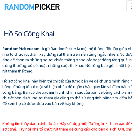
09/08/2026 3:10:33 CH
Hồ Sơ Công Khai
RandomPicker.com là gì:
RandomPicker là một hệ thống độc lập giúp 
nhà tổ chức rút thăm xây dựng rút thăm trên nền tảng ngẫu nhiên. Nó đư
dụng để chọn ra những người chiến thắng trong các hoạt động tặng quà, r
trúng thưởng, xổ số hoặc những cuộc thi khác. Nó cũng bao gồm một hệ 
rút thăm thể thao.
Hồ sơ công khai này hiển thị chi tiết của từng bản vẽ để chứng minh rằng
bằng. Chúng tôi có một số biện pháp để ngăn chặn gian lận và đảm bảo k
công bằng. Bạn có thể xác minh tính chính xác của bản vẽ bằng cách xem 
chi tiết bên dưới. Người tham gia cũng có thể sử dụng tính năng tìm kiếm b
để xem họ có được đưa vào bản vẽ hay không.
Không tìm thấy danh tính dự án. Hãy sử dụng một đường link chính xác để
sơ cụ thể. Hãy hỏi nhà tổ chức rút thăm để cung cấp cho bạn địa chỉ URL chí