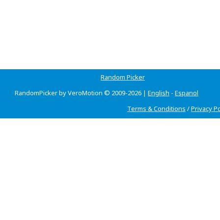
Random Picker
RandomPicker by VeroMotion © 2009-2026 |
English
-
Espanol
Terms & Conditions
/
Privacy Po