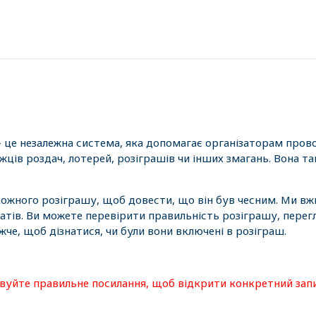
- це незалежна система, яка допомагає організаторам пров
ців роздач, лотерей, розіграшів чи інших змагань. Вона 
 кожного розіграшу, щоб довести, що він був чесним. Ми вж
атів. Ви можете перевірити правильність розіграшу, перег
е, щоб дізнатися, чи були вони включені в розіграш.
овуйте правильне посилання, щоб відкрити конкретний зап