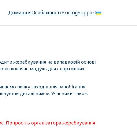
Домашня
Особливості
Pricing
Support
одити жеребкування на випадковій основі.
також включає модуль для спортивних
иваємо низку заходів для запобігання
лянувши деталі нижче. Учасники також
ис. Попросіть організатора жеребкування