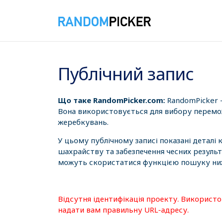
08.08.2026 18:57:17
Публічний запис
Що таке RandomPicker.com:
RandomPicker 
Вона використовується для вибору перемож
жеребкувань.
У цьому публічному записі показані деталі
шахрайству та забезпечення чесних результ
можуть скористатися функцією пошуку нижч
Відсутня ідентифікація проекту. Використ
надати вам правильну URL-адресу.