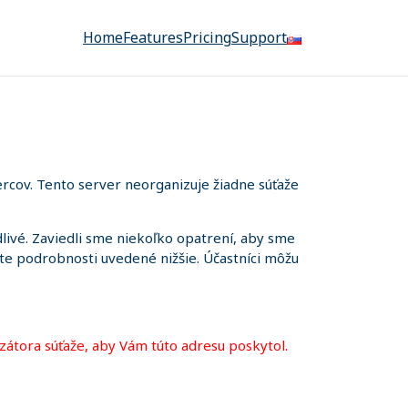
Home
Features
Pricing
Support
rcov. Tento server neorganizuje žiadne súťaže
ivé. Zaviedli sme niekoľko opatrení, aby sme
iete podrobnosti uvedené nižšie. Účastníci môžu
zátora súťaže, aby Vám túto adresu poskytol.