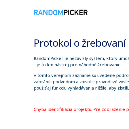
6. 8. 2026 6:57:12
Protokol o žrebovaní
RandomPicker je nezávislý systém, ktorý umožň
- je to len nástroj pre náhodné žrebovanie.
V tomto verejnom zázname sú uvedené podrobno
zabránili podvodom a zaistili spravodlivé výsl
použiť aj funkciu vyhľadávania nižšie, aby zistil
Chýba identifikácia projektu. Pre zobrazenie 