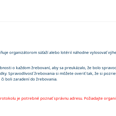
uje organizátorom súťaží alebo lotérií náhodne vylosovať výhe
sti o každom žrebovaní, aby sa preukázalo, že bolo spravodl
edky. Spravodlivosť žrebovania si môžete overiť tak, že si pozr
i, či boli zaradení do žrebovania.
protokolu je potrebné poznať správnu adresu. Požiadajte organi