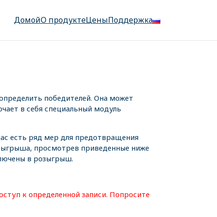
Домой
О продукте
Цены
Поддержка
определить победителей. Она может
ючает в себя специальный модуль
 нас есть ряд мер для предотвращения
озыгрыша, просмотрев приведенные ниже
ключены в розыгрыш.
оступ к определенной записи. Попросите