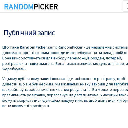
09.08.2026 14:15:43
Публічний запис
Що таке RandomPicker.com:
RandomPicker - це незалежна система,
допомагає організаторам проводити жеребкування на випадковій ос
Вона використовується для вибору переможців роздач, лотерей,
розіграшів чи інших змагань. Вона також включає модуль для спорт
жеребкувань.
У цьому публічному записі показані деталі кожного розіграшу, щоб
довести, що він був чесним. Ми вживаємо низку заходів для запобіг
шахрайству та забезпечення чесних результатів. Ви можете перевір
правильність розіграшу, переглянувши деталі нижче. Учасники тако
можуть скористатися функцією пошуку нижче, щоб дізнатися, чи бу
вони включені в розіграш.