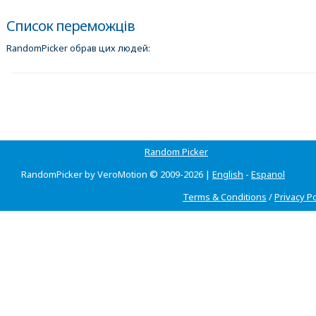
Список переможців
RandomPicker обрав цих людей:
Random Picker
RandomPicker by VeroMotion © 2009-2026 |
English
-
Espanol
Terms & Conditions
/
Privacy Po