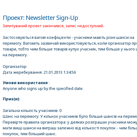
Проект: Newsletter Sign-Up
Запитуваний проект закінчився, запис недоступний.
Застосовуються вагові коефіцієнти - учасники мають різні шанси на
перемогу. Вагоміть зазвичай використовуються, коли організатор п
товари, тобто чим більше товарів купує учасник, тим більше у нього 
на перемогу.
Організатор:
Дата жеребкування:
21.01.2013 1:34:56
Умови використання
:
Anyone who signs up by the specified date.
Приз(и)
:
Загальна кількість учасників: 0
Шанс на перемогу: У кількох учасників було більше шансів на перемо
Перевірте правила організатора: у деяких розіграшах учасники мож
мати вищі шанси на виграш залежно від кількості покупок - чим біл
покупок, тим більший шанс.