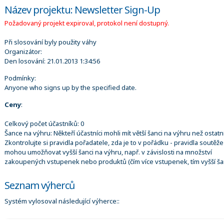
Název projektu: Newsletter Sign-Up
Požadovaný projekt expiroval, protokol není dostupný.
Při slosování byly použity váhy
Organizátor:
Den losování:
21.01.2013 1:34:56
Podmínky:
Anyone who signs up by the specified date.
Ceny
:
Celkový počet účastníků: 0
Šance na výhru: Někteří účastníci mohli mít větší šanci na výhru než ostatní
Zkontrolujte si pravidla pořadatele, zda je to v pořádku - pravidla soutěže
mohou umožňovat vyšší šanci na výhru, např. v závislosti na množství
zakoupených vstupenek nebo produktů (čím více vstupenek, tím vyšší ša
Seznam výherců
Systém vylosoval následující výherce::