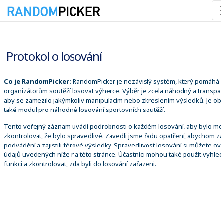
08.08.2026 22:44:49
Protokol o losování
Co je RandomPicker:
RandomPicker je nezávislý systém, který pomáhá
organizátorům soutěží losovat výherce. Výběr je zcela náhodný a transpa
aby se zamezilo jakýmkoliv manipulacím nebo zkreslením výsledků. Je o
také modul pro náhodné losování sportovních soutěží.
Tento veřejný záznam uvádí podrobnosti o každém losování, aby bylo m
zkontrolovat, že bylo spravedlivé. Zavedli jsme řadu opatření, abychom za
podvádění a zajistili férové výsledky. Spravedlivost losování si můžete ově
údajů uvedených níže na této stránce. Účastníci mohou také použít vyhle
funkci a zkontrolovat, zda byli do losování zařazeni.