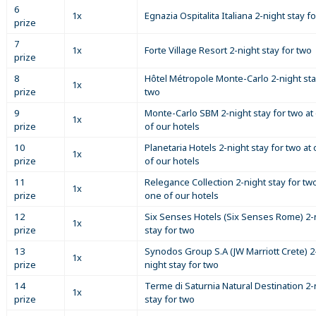
6
1x
Egnazia Ospitalita Italiana 2-night stay f
prize
7
1x
Forte Village Resort 2-night stay for two
prize
8
Hôtel Métropole Monte-Carlo 2-night sta
1x
prize
two
9
Monte-Carlo SBM 2-night stay for two at
1x
prize
of our hotels
10
Planetaria Hotels 2-night stay for two at
1x
prize
of our hotels
11
Relegance Collection 2-night stay for two
1x
prize
one of our hotels
12
Six Senses Hotels (Six Senses Rome) 2-
1x
prize
stay for two
13
Synodos Group S.A (JW Marriott Crete) 2
1x
prize
night stay for two
14
Terme di Saturnia Natural Destination 2-
1x
prize
stay for two