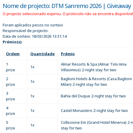
Nome de projecto: DTM Sanremo 2026 | Giveaway
O projecto seleccionado expirou. O protocolo não se encontra disponível
Foram aplicados pesos no sorteio
Responsável de projecto:
Data de sorteio:
18/03/2026 13:31:14
Prémio(s)
:
Ordem
Quantidade
Prémio
1
Almar Resorts & Spa (Almar Timi Ama
1x
prize
Villasimius) 2-night stay for two
2
Baglioni Hotels & Resorts (Casa Baglioni
1x
prize
Milan) 2-night stay for two
3
1x
Bahía del Duque 2-night stay for two
prize
4
1x
Castel Monastero 2-night stay for two
prize
5
Collezione Em (Grand Hotel Minerva) 2-n
1x
prize
stay for two