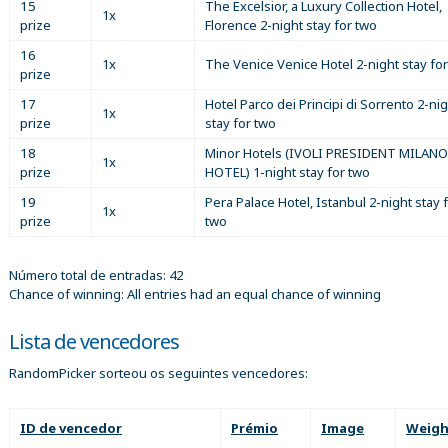
15
The Excelsior, a Luxury Collection Hotel,
1x
prize
Florence 2-night stay for two
16
1x
The Venice Venice Hotel 2-night stay fo
prize
17
Hotel Parco dei Principi di Sorrento 2-ni
1x
prize
stay for two
18
Minor Hotels (IVOLI PRESIDENT MILANO
1x
prize
HOTEL) 1-night stay for two
19
Pera Palace Hotel, Istanbul 2-night stay 
1x
prize
two
Número total de entradas: 42
Chance of winning: All entries had an equal chance of winning
Lista de vencedores
RandomPicker sorteou os seguintes vencedores:
ID de vencedor
Prémio
Image
Weigh