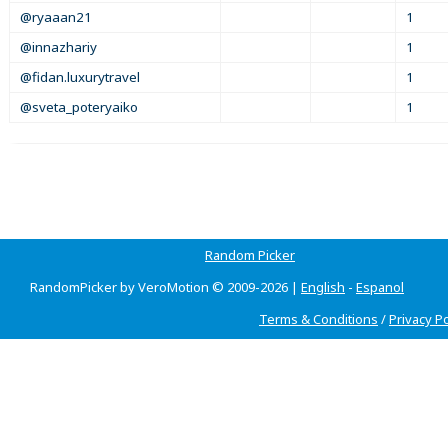
@ryaaan21
1
@innazhariy
1
@fidan.luxurytravel
1
@sveta_poteryaiko
1
Random Picker
RandomPicker by VeroMotion © 2009-2026 |
English
-
Espanol
Terms & Conditions
/
Privacy Po