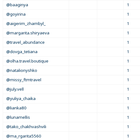
@baaginya
1
@goyirina
1
@aigerim_zhambyl_
1
@margarita.shiryaeva
1
@travel_abundance
1
@dovga_tetiana
1
@olha.travel.boutique
1
@natalionyshko
1
@missy_ftmtravel
1
@july.vell
1
@yuliya_chaika
1
@lianka80
1
@lunamellis
1
@tako_chakhvashvili
1
@ma_rgarita5560
1