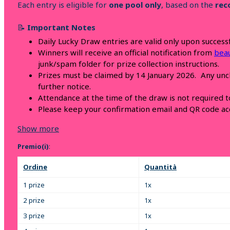
Each entry is eligible for
one pool only
, based on the
rec
📝
Important Notes
Daily Lucky Draw entries are valid only upon successf
Winners will receive an official notification from
bea
junk/spam folder for prize collection instructions.
Prizes must be claimed by 14 January 2026. Any uncla
further notice.
Attendance at the time of the draw is not required t
Please keep your confirmation email and QR code acc
Show more
Premio(i)
:
Ordine
Quantità
1 prize
1x
2 prize
1x
3 prize
1x