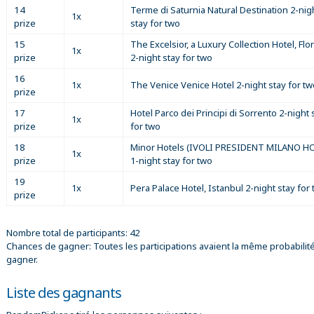
14
Terme di Saturnia Natural Destination 2-nig
1x
prize
stay for two
15
The Excelsior, a Luxury Collection Hotel, Fl
1x
prize
2-night stay for two
16
1x
The Venice Venice Hotel 2-night stay for tw
prize
17
Hotel Parco dei Principi di Sorrento 2-night 
1x
prize
for two
18
Minor Hotels (IVOLI PRESIDENT MILANO H
1x
prize
1-night stay for two
19
1x
Pera Palace Hotel, Istanbul 2-night stay for
prize
Nombre total de participants: 42
Chances de gagner: Toutes les participations avaient la même probabilit
gagner.
Liste des gagnants