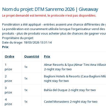
Nom du projet: DTM Sanremo 2026 | Giveaway
Le projet demandé est terminé, le protocole n'est pas disponibles.
Pondération a été appliqué - entrées avaient une chance différentes de 
La pondération est couramment utilisée lorsque l'organisateur vend des
produits - plus de produits vous acheter plus de chances de gagner vou
Propriétaire du projet:
Date du tirage:
18/03/2026 13:31:14
Prix
:
Ordre
Quantité
Prix
1
Almar Resorts & Spa (Almar Timi Ama Villasi
1x
prize
2-night stay for two
2
Baglioni Hotels & Resorts (Casa Baglioni Mil
1x
prize
night stay for two
3
1x
Bahía del Duque 2-night stay for two
prize
4
1x
Castel Monastero 2-night stay for two
prize