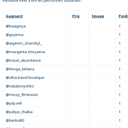
RandomPicker a tiré les personnes suivantes.:
Gagnant
Prix
Image
Poid
@baaginya
1
@goyirina
1
@aigerim_zhambyl_
1
@margarita.shiryaeva
1
@travel_abundance
1
@dovga_tetiana
1
@olha.travel.boutique
1
@natalionyshko
1
@missy_ftmtravel
1
@july.vell
1
@yuliya_chaika
1
@lianka80
1