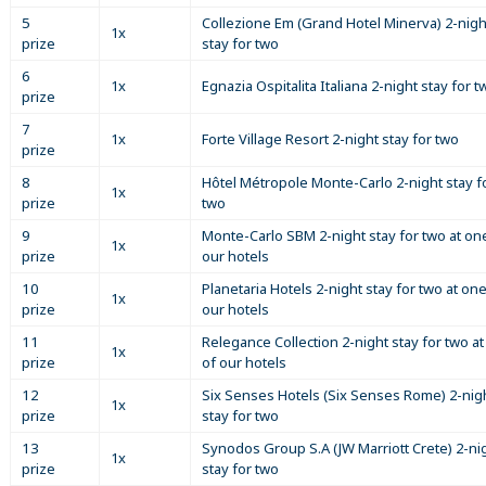
5
Collezione Em (Grand Hotel Minerva) 2-nigh
1x
prize
stay for two
6
1x
Egnazia Ospitalita Italiana 2-night stay for t
prize
7
1x
Forte Village Resort 2-night stay for two
prize
8
Hôtel Métropole Monte-Carlo 2-night stay f
1x
prize
two
9
Monte-Carlo SBM 2-night stay for two at on
1x
prize
our hotels
10
Planetaria Hotels 2-night stay for two at one
1x
prize
our hotels
11
Relegance Collection 2-night stay for two a
1x
prize
of our hotels
12
Six Senses Hotels (Six Senses Rome) 2-nig
1x
prize
stay for two
13
Synodos Group S.A (JW Marriott Crete) 2-ni
1x
prize
stay for two