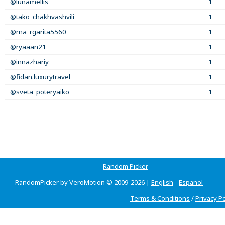
@lunamellis
1
@tako_chakhvashvili
1
@ma_rgarita5560
1
@ryaaan21
1
@innazhariy
1
@fidan.luxurytravel
1
@sveta_poteryaiko
1
Random Picker
RandomPicker by VeroMotion © 2009-2026 |
English
-
Espanol
Terms & Conditions
/
Privacy Po