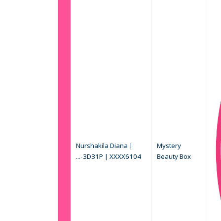
Nurshakila Diana |
Mystery
...-3D31P | XXXX6104
Beauty Box