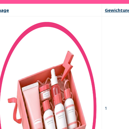
ased on the
recorded QR code scan time
at the entrance.
mage
Gewichtun
ly upon successful e-ticket scan at the event entrance.
ication from
beautyfiesta@beureka.com
. Please check both you
2026. Any unclaimed prizes after this date will be automaticall
 not required to win.
and QR code accessible for scanning during entry.
1