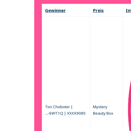
Each entry is eligible for
one pool only
, b
Gewinner
Preis
I
📝
Important Notes
Daily Lucky Draw entries are valid on
Winners will receive an official notif
collection instructions.
Prizes must be claimed by 14 January 
Attendance at the time of the draw is
Please keep your confirmation email 
Tori Choboter |
Mystery
...-6WT1Q | XXXX9085
Beauty Box