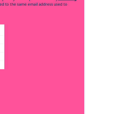
nked to the same email address used to
cept on the
final day (14 Dec 2025), where