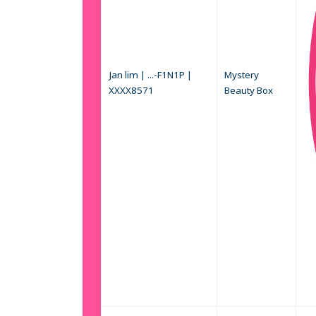
Jan lim | ...-F1N1P |
Mystery
XXXX8571
Beauty Box