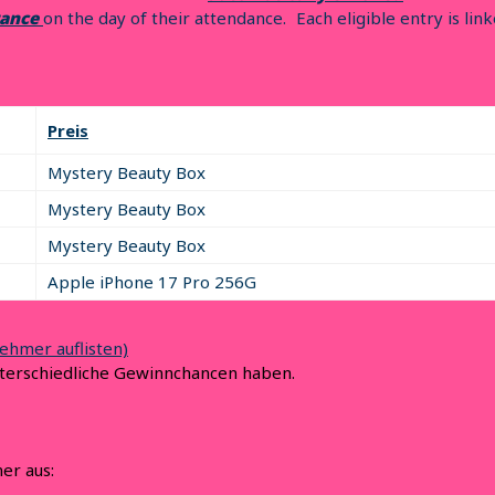
rance
on the day of their attendance. Each eligible entry is li
Preis
Mystery Beauty Box
Mystery Beauty Box
ime
Mystery Beauty Box
Apple iPhone 17 Pro 256G
ime for each pool will be included in the next available pool, ex
or any draw.
(Final day draw will be conducted at 9:30 PM.)
nehmer auflisten)
nterschiedliche Gewinnchancen haben.
00 PM (today)
er aus: