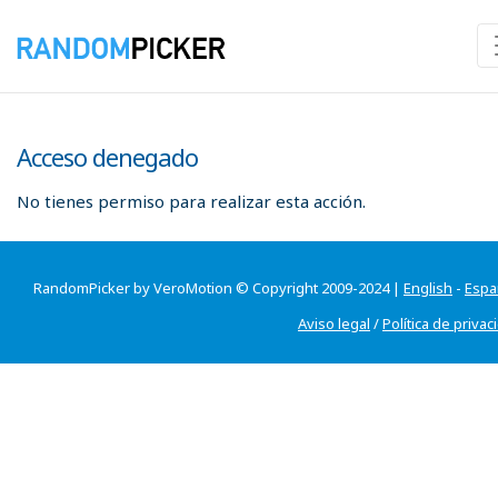
Acceso denegado
No tienes permiso para realizar esta acción.
RandomPicker by VeroMotion © Copyright 2009-2024 |
English
-
Espa
Aviso legal
/
Política de privac