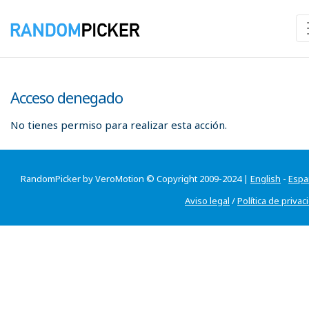
Acceso denegado
No tienes permiso para realizar esta acción.
RandomPicker by VeroMotion © Copyright 2009-2024 |
English
-
Espa
Aviso legal
/
Política de privac