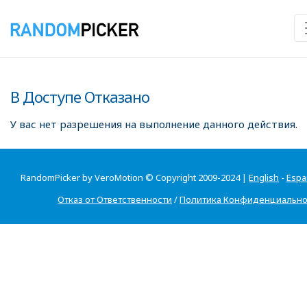
В Доступе Отказано
У вас нет разрешения на выполнение данного действия.
RandomPicker by VeroMotion © Copyright 2009-2024 |
English
-
Espa
Отказ от Ответственности
/
Политика Конфиденциально