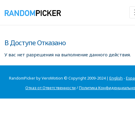
В Доступе Отказано
У вас нет разрешения на выполнение данного действия.
RandomPicker by VeroMotion © Copyright 2009-2024 |
English
-
Espa
Отказ от Ответственности
/
Политика Конфиденциально