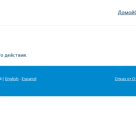
Домой
о действия.
4 |
English
-
Espanol
Отказ от О