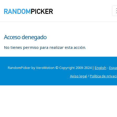
Acceso denegado
No tienes permiso para realizar esta acción.
RandomPicker by VeroMotion © Copyright 2009-2024 |
English
-
Espa
Aviso legal
/
Política de privac