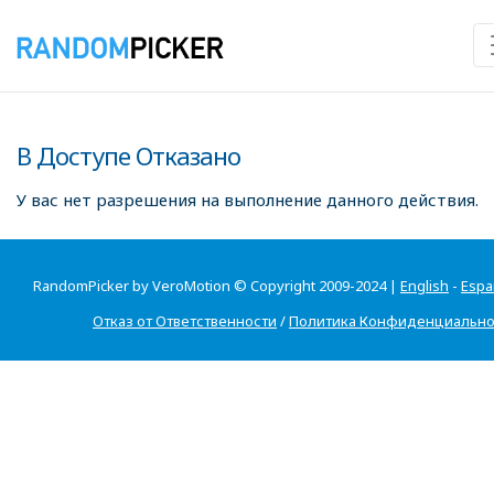
В Доступе Отказано
У вас нет разрешения на выполнение данного действия.
RandomPicker by VeroMotion © Copyright 2009-2024 |
English
-
Espa
Отказ от Ответственности
/
Политика Конфиденциально