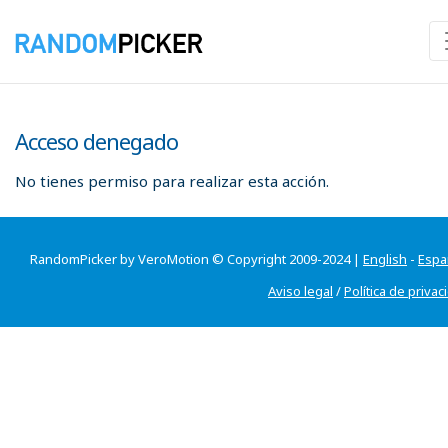
Acceso denegado
No tienes permiso para realizar esta acción.
RandomPicker by VeroMotion © Copyright 2009-2024 |
English
-
Espa
Aviso legal
/
Política de privac