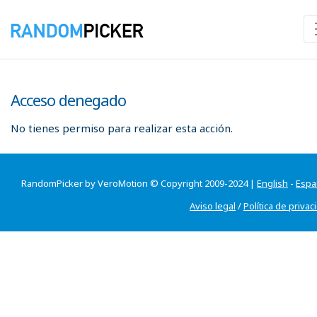
Acceso denegado
No tienes permiso para realizar esta acción.
RandomPicker by VeroMotion © Copyright 2009-2024 |
English
-
Espa
Aviso legal
/
Política de privac